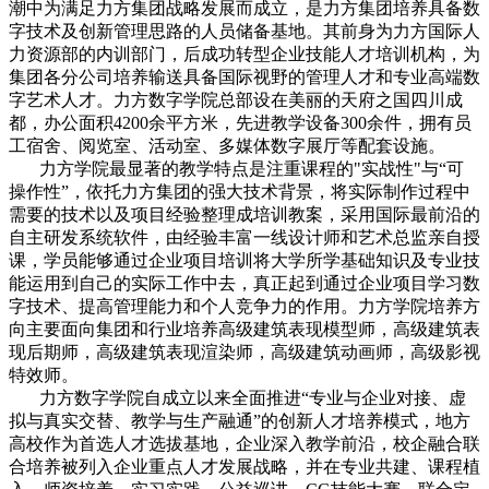
潮中为满足力方集团战略发展而成立，是力方集团培养具备数
字技术及创新管理思路的人员储备基地。其前身为力方国际人
力资源部的内训部门，后成功转型企业技能人才培训机构，为
集团各分公司培养输送具备国际视野的管理人才和专业高端数
字艺术人才。力方数字学院总部设在美丽的天府之国四川成
都，办公面积4200余平方米，先进教学设备300余件，拥有员
工宿舍、阅览室、活动室、多媒体数字展厅等配套设施。
力方学院最显著的教学特点是注重课程的"实战性"与“可
操作性”，依托力方集团的强大技术背景，将实际制作过程中
需要的技术以及项目经验整理成培训教案，采用国际最前沿的
自主研发系统软件，由经验丰富一线设计师和艺术总监亲自授
课，学员能够通过企业项目培训将大学所学基础知识及专业技
能运用到自己的实际工作中去，真正起到通过企业项目学习数
字技术、提高管理能力和个人竞争力的作用。力方学院培养方
向主要面向集团和行业培养高级建筑表现模型师，高级建筑表
现后期师，高级建筑表现渲染师，高级建筑动画师，高级影视
特效师。
力方数字学院自成立以来全面推进“专业与企业对接、虚
拟与真实交替、教学与生产融通”的创新人才培养模式，地方
高校作为首选人才选拔基地，企业深入教学前沿，校企融合联
合培养被列入企业重点人才发展战略，并在专业共建、课程植