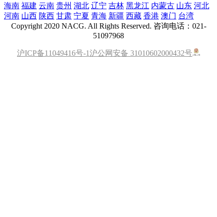
海南
福建
云南
贵州
湖北
辽宁
吉林
黑龙江
内蒙古
山东
河北
河南
山西
陕西
甘肃
宁夏
青海
新疆
西藏
香港
澳门
台湾
Copyright 2020 NACG. All Rights Reserved. 咨询电话：021-
51097968
沪ICP备11049416号-1
沪公网安备 31010602000432号