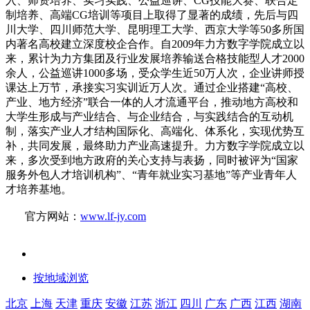
入、师资培养、实习实践、公益巡讲、CG技能大赛、联合定
制培养、高端CG培训等项目上取得了显著的成绩，先后与四
川大学、四川师范大学、昆明理工大学、西京大学等50多所国
内著名高校建立深度校企合作。自2009年力方数字学院成立以
来，累计为力方集团及行业发展培养输送合格技能型人才2000
余人，公益巡讲1000多场，受众学生近50万人次，企业讲师授
课达上万节，承接实习实训近万人次。通过企业搭建“高校、
产业、地方经济”联合一体的人才流通平台，推动地方高校和
大学生形成与产业结合、与企业结合，与实践结合的互动机
制，落实产业人才结构国际化、高端化、体系化，实现优势互
补，共同发展，最终助力产业高速提升。力方数字学院成立以
来，多次受到地方政府的关心支持与表扬，同时被评为“国家
服务外包人才培训机构”、“青年就业实习基地”等产业青年人
才培养基地。
官方网站：
www.lf-jy.com
按地域浏览
北京
上海
天津
重庆
安徽
江苏
浙江
四川
广东
广西
江西
湖南