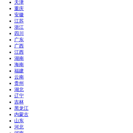
天津
重庆
安徽
江苏
浙江
四川
广东
广西
江西
湖南
海南
福建
云南
贵州
湖北
辽宁
吉林
黑龙江
内蒙古
山东
河北