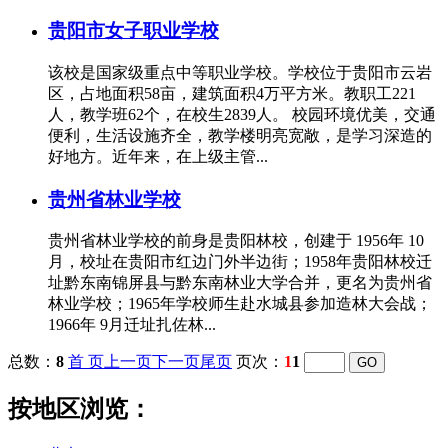
贵阳市女子职业学校
该校是国家级重点中等职业学校。学校位于贵阳市云岩
区，占地面积58亩，建筑面积4万平方米。教职工221
人，教学班62个，在校生2839人。 校园环境优美，交通
便利，生活设施齐全，教学楼明亮宽敞，是学习深造的
好地方。近年来，在上级主管...
贵州省林业学校
贵州省林业学校的前身是贵阳林校，创建于 1956年 10
月，校址在贵阳市红边门外半边街；1958年贵阳林校迁
址黔东南锦屏县与黔东南林业大学合并，更名为贵州省
林业学校；1965年学校师生赴水城县参加造林大会战；
1966年 9月迁址扎佐林...
总数：
8
首 页
上一页
下一页
尾页
页次：
1
1
按地区浏览：