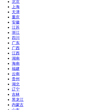
北京
上海
天津
重庆
安徽
江苏
浙江
四川
广东
广西
江西
湖南
海南
福建
云南
贵州
湖北
辽宁
吉林
黑龙江
内蒙古
山东