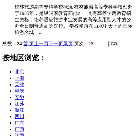
桂林旅游高等专科学校概况 桂林旅游高等专科学校创办
于1985年，是经国家教育部批准，具有高等学历教育招
生资格，培养适应旅游事业发展的高等应用型人才的公
办全日制普通高等院校。 学校坐落在山水甲天下的国际
旅游名城—...
总数：
24
首 页
上一页
下一页
尾页
页次：
1
2
按地区浏览：
北京
上海
天津
重庆
安徽
江苏
浙江
四川
广东
广西
江西