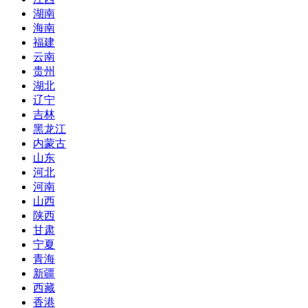
湖南
海南
福建
云南
贵州
湖北
辽宁
吉林
黑龙江
内蒙古
山东
河北
河南
山西
陕西
甘肃
宁夏
青海
新疆
西藏
香港