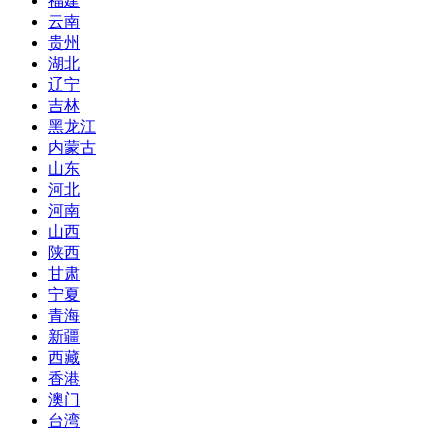
福建
云南
贵州
湖北
辽宁
吉林
黑龙江
内蒙古
山东
河北
河南
山西
陕西
甘肃
宁夏
青海
新疆
西藏
香港
澳门
台湾