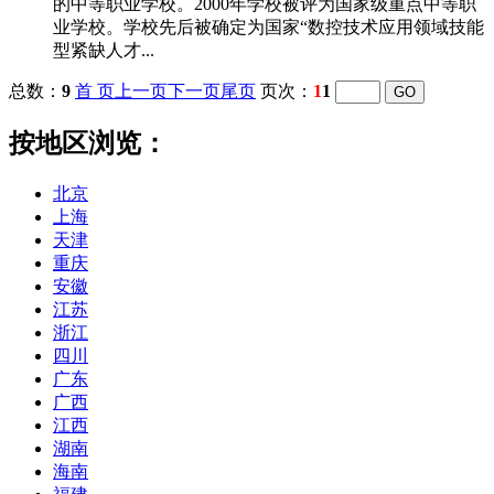
的中等职业学校。2000年学校被评为国家级重点中等职
业学校。学校先后被确定为国家“数控技术应用领域技能
型紧缺人才...
总数：
9
首 页
上一页
下一页
尾页
页次：
1
1
按地区浏览：
北京
上海
天津
重庆
安徽
江苏
浙江
四川
广东
广西
江西
湖南
海南